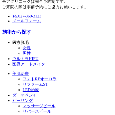
モアクリニックは完全予約制です。
ご来院の際は事前予約にご協力お願いします。
Tel.
027-360-3123
メールフォーム
施術から探す
医療脱毛
女性
男性
ウルトラHIFU
医療アートメイク
美肌治療
フォトRFオーロラ
リファームST
LED治療
ダーマペン4
ピーリング
マッサージピール
リバースピール