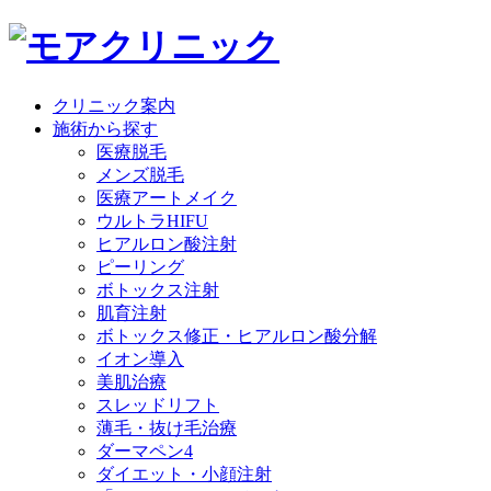
クリニック案内
施術から探す
医療脱毛
メンズ脱毛
医療アートメイク
ウルトラHIFU
ヒアルロン酸注射
ピーリング
ボトックス注射
肌育注射
ボトックス修正・ヒアルロン酸分解
イオン導入
美肌治療
スレッドリフト
薄毛・抜け毛治療
ダーマペン4
ダイエット・小顔注射