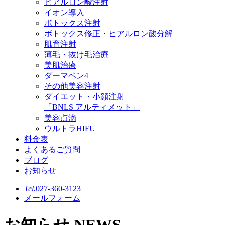
ヒアルロン酸注射
イオン導入
ボトックス注射
ボトックス修正・ヒアルロン酸分解
肌育注射
薄毛・抜け毛治療
美肌治療
ダーマペン4
その他美容注射
ダイエット・小顔注射
「BNLS アルティメット」
美容点滴
ウルトラHIFU
料金表
よくあるご質問
ブログ
お知らせ
Tel.
027-360-3123
メールフォーム