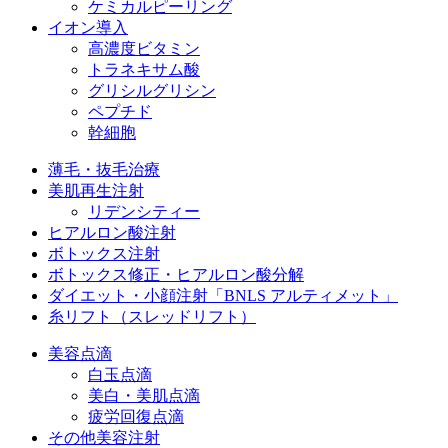
ケミカルピーリング
イオン導入
高濃度ビタミン
トラネキサム酸
グリシルグリシン
ペプチド
幹細胞
薄毛・抜毛治療
美肌再生注射
リデンシティー
ヒアルロン酸注射
ボトックス注射
ボトックス修正・ヒアルロン酸分解
ダイエット・小顔注射
「BNLS アルティメット」
糸リフト（スレッドリフト）
美容点滴
白玉点滴
美白・美肌点滴
疲労回復点滴
その他美容注射