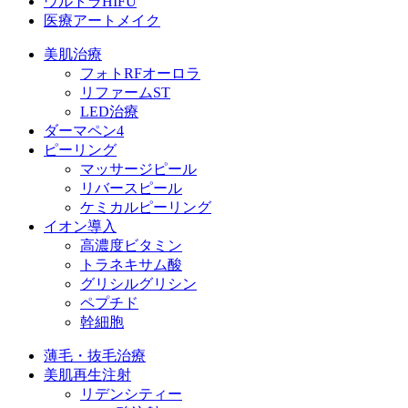
ウルトラHIFU
医療アートメイク
美肌治療
フォトRFオーロラ
リファームST
LED治療
ダーマペン4
ピーリング
マッサージピール
リバースピール
ケミカルピーリング
イオン導入
高濃度ビタミン
トラネキサム酸
グリシルグリシン
ペプチド
幹細胞
薄毛・抜毛治療
美肌再生注射
リデンシティー