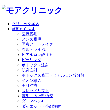
クリニック案内
施術から探す
医療脱毛
メンズ脱毛
医療アートメイク
ウルトラHIFU
ヒアルロン酸注射
ピーリング
ボトックス注射
肌育注射
ボトックス修正・ヒアルロン酸分解
イオン導入
美肌治療
スレッドリフト
薄毛・抜け毛治療
ダーマペン4
ダイエット・小顔注射