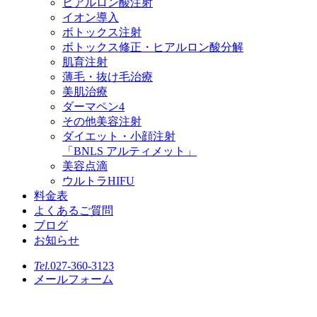
ヒアルロン酸注射
イオン導入
ボトックス注射
ボトックス修正・ヒアルロン酸分解
肌育注射
薄毛・抜け毛治療
美肌治療
ダーマペン4
その他美容注射
ダイエット・小顔注射
「BNLS アルティメット」
美容点滴
ウルトラHIFU
料金表
よくあるご質問
ブログ
お知らせ
Tel.
027-360-3123
メールフォーム