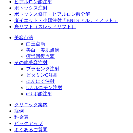
ヒアルロン酸注射
ボトックス注射
ボトックス修正・ヒアルロン酸分解
ダイエット・小顔注射
「BNLS アルティメット」
糸リフト（スレッドリフト）
美容点滴
白玉点滴
美白・美肌点滴
疲労回復点滴
その他美容注射
プラセンタ注射
ビタミンC注射
にんにく注射
Lカルニチン注射
αリポ酸注射
クリニック案内
症例
料金表
ピックアップ
よくあるご質問