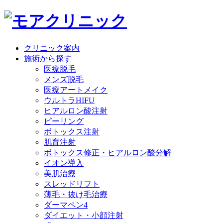
クリニック案内
施術から探す
医療脱毛
メンズ脱毛
医療アートメイク
ウルトラHIFU
ヒアルロン酸注射
ピーリング
ボトックス注射
肌育注射
ボトックス修正・ヒアルロン酸分解
イオン導入
美肌治療
スレッドリフト
薄毛・抜け毛治療
ダーマペン4
ダイエット・小顔注射