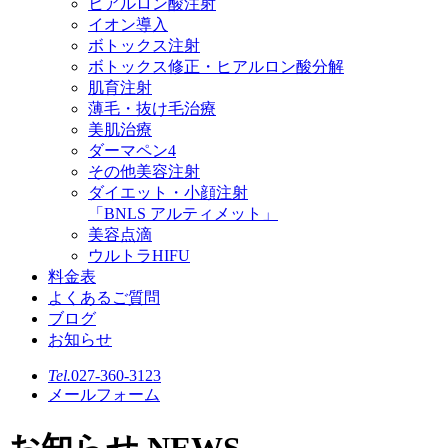
ヒアルロン酸注射
イオン導入
ボトックス注射
ボトックス修正・ヒアルロン酸分解
肌育注射
薄毛・抜け毛治療
美肌治療
ダーマペン4
その他美容注射
ダイエット・小顔注射
「BNLS アルティメット」
美容点滴
ウルトラHIFU
料金表
よくあるご質問
ブログ
お知らせ
Tel.
027-360-3123
メールフォーム