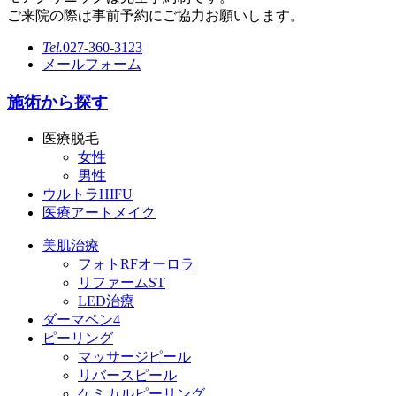
ご来院の際は事前予約にご協力お願いします。
Tel.
027-360-3123
メールフォーム
施術から探す
医療脱毛
女性
男性
ウルトラHIFU
医療アートメイク
美肌治療
フォトRFオーロラ
リファームST
LED治療
ダーマペン4
ピーリング
マッサージピール
リバースピール
ケミカルピーリング