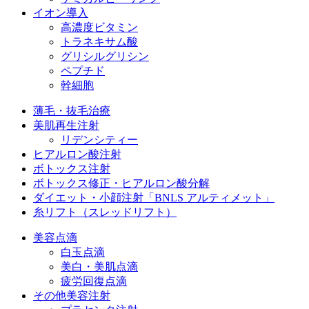
イオン導入
高濃度ビタミン
トラネキサム酸
グリシルグリシン
ペプチド
幹細胞
薄毛・抜毛治療
美肌再生注射
リデンシティー
ヒアルロン酸注射
ボトックス注射
ボトックス修正・ヒアルロン酸分解
ダイエット・小顔注射
「BNLS アルティメット」
糸リフト（スレッドリフト）
美容点滴
白玉点滴
美白・美肌点滴
疲労回復点滴
その他美容注射