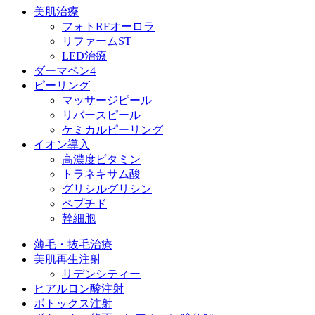
美肌治療
フォトRFオーロラ
リファームST
LED治療
ダーマペン4
ピーリング
マッサージピール
リバースピール
ケミカルピーリング
イオン導入
高濃度ビタミン
トラネキサム酸
グリシルグリシン
ペプチド
幹細胞
薄毛・抜毛治療
美肌再生注射
リデンシティー
ヒアルロン酸注射
ボトックス注射