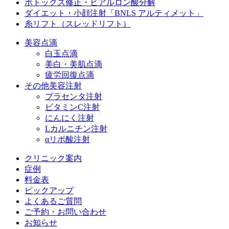
ボトックス修正・ヒアルロン酸分解
ダイエット・小顔注射
「BNLS アルティメット」
糸リフト（スレッドリフト）
美容点滴
白玉点滴
美白・美肌点滴
疲労回復点滴
その他美容注射
プラセンタ注射
ビタミンC注射
にんにく注射
Lカルニチン注射
αリポ酸注射
クリニック案内
症例
料金表
ピックアップ
よくあるご質問
ご予約・お問い合わせ
お知らせ