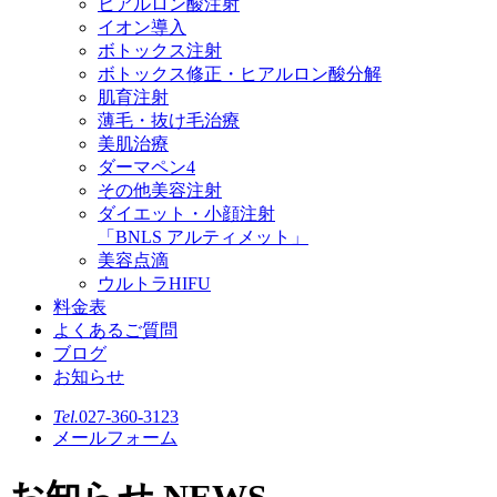
ヒアルロン酸注射
イオン導入
ボトックス注射
ボトックス修正・ヒアルロン酸分解
肌育注射
薄毛・抜け毛治療
美肌治療
ダーマペン4
その他美容注射
ダイエット・小顔注射
「BNLS アルティメット」
美容点滴
ウルトラHIFU
料金表
よくあるご質問
ブログ
お知らせ
Tel.
027-360-3123
メールフォーム