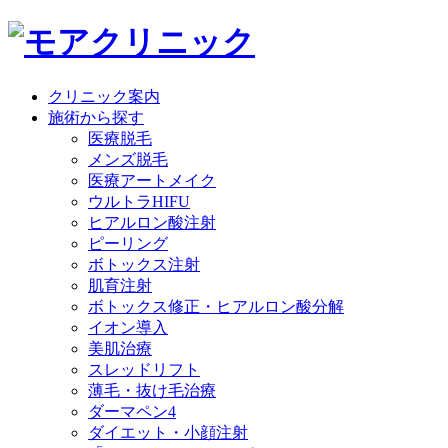
クリニック案内
施術から探す
医療脱毛
メンズ脱毛
医療アートメイク
ウルトラHIFU
ヒアルロン酸注射
ピーリング
ボトックス注射
肌育注射
ボトックス修正・ヒアルロン酸分解
イオン導入
美肌治療
スレッドリフト
薄毛・抜け毛治療
ダーマペン4
ダイエット・小顔注射