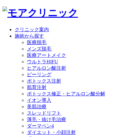
クリニック案内
施術から探す
医療脱毛
メンズ脱毛
医療アートメイク
ウルトラHIFU
ヒアルロン酸注射
ピーリング
ボトックス注射
肌育注射
ボトックス修正・ヒアルロン酸分解
イオン導入
美肌治療
スレッドリフト
薄毛・抜け毛治療
ダーマペン4
ダイエット・小顔注射