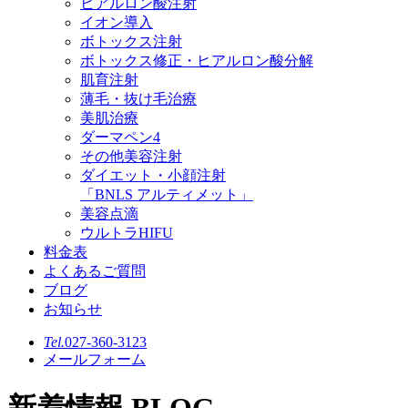
ヒアルロン酸注射
イオン導入
ボトックス注射
ボトックス修正・ヒアルロン酸分解
肌育注射
薄毛・抜け毛治療
美肌治療
ダーマペン4
その他美容注射
ダイエット・小顔注射
「BNLS アルティメット」
美容点滴
ウルトラHIFU
料金表
よくあるご質問
ブログ
お知らせ
Tel.
027-360-3123
メールフォーム