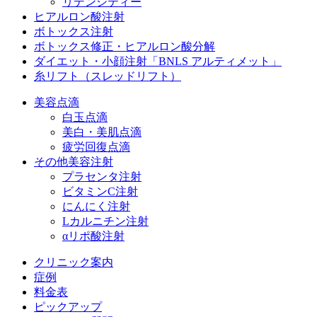
リデンシティー
ヒアルロン酸注射
ボトックス注射
ボトックス修正・ヒアルロン酸分解
ダイエット・小顔注射
「BNLS アルティメット」
糸リフト（スレッドリフト）
美容点滴
白玉点滴
美白・美肌点滴
疲労回復点滴
その他美容注射
プラセンタ注射
ビタミンC注射
にんにく注射
Lカルニチン注射
αリポ酸注射
クリニック案内
症例
料金表
ピックアップ